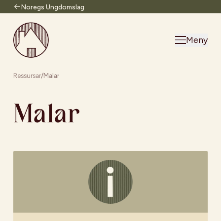
Noregs Ungdomslag
Til forsiden
Meny
Ressursar
/
Malar
Malar