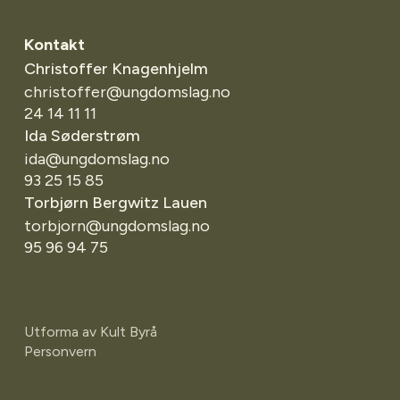
Kontakt
Christoffer Knagenhjelm
christoffer@ungdomslag.no
24 14 11 11
Ida Søderstrøm
ida@ungdomslag.no
93 25 15 85
Torbjørn Bergwitz Lauen
torbjorn@ungdomslag.no
95 96 94 75
Utforma av
Kult Byrå
Personvern