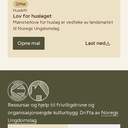
Mal
Husdrift
Lov for huslaget
Mønsterlova for huslag er vedteke av landsmøtet
til Noregs Ungdomslag.
Opne mal
Last ned
Gå til Noregs Ungdomslag
Ressursar og hjelp til frivilligdrivne og
organisasjonseigde kulturbygg. Drifta av
Noregs
Ungdomslag
.