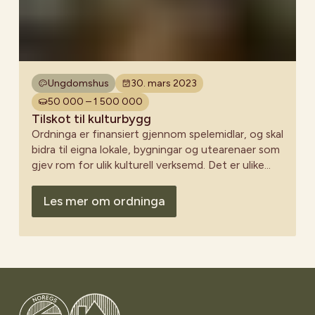
Ungdomshus
30. mars 2023
50 000 – 1 500 000
Tilskot til kulturbygg
Ordninga er finansiert gjennom spelemidlar, og skal
bidra til eigna lokale, bygningar og utearenaer som
gjev rom for ulik kulturell verksemd. Det er ulike
lokale søknadsfristar i kommunane, men ofte er
fristen i slutten av mars månad.
Les mer om ordninga
Gå til Noregs Ungdomslag