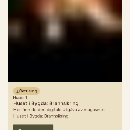
Rettleiing
Husdrift
Huset i Bygda: Brannsikring
Her finn du den digitale utgåva av magasinet
Huset i Bygda: Brannsikring.