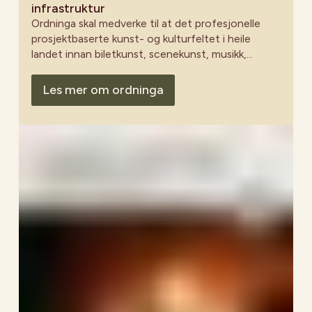
infrastruktur
Ordninga skal medverke til at det profesjonelle
prosjektbaserte kunst- og kulturfeltet i heile
landet innan biletkunst, scenekunst, musikk,
litteratur, tverrkunstneriske uttrykk og det frie
kulturvernet har tilrettelagt, berekraftig og
Les mer om ordninga
hensiktsmessig infrastruktur for produksjon,
formidling og faglag utvikling.