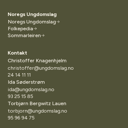
Noregs Ungdomslag
Noregs Ungdomslag
Folkepedia
Sommarleiren
Kontakt
Christoffer Knagenhjelm
christoffer@ungdomslag.no
24 14 11 11
Ida Søderstrøm
ida@ungdomslag.no
93 25 15 85
Torbjørn Bergwitz Lauen
torbjorn@ungdomslag.no
95 96 94 75