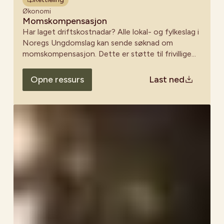
Økonomi
Momskompensasjon
Har laget driftskostnadar? Alle lokal- og fylkeslag i
Noregs Ungdomslag kan sende søknad om
momskompensasjon. Dette er støtte til frivillige
organisasjonar som har hatt meirverdiavgift ved
kjøp av varer og tenester.
Opne ressurs
Last ned