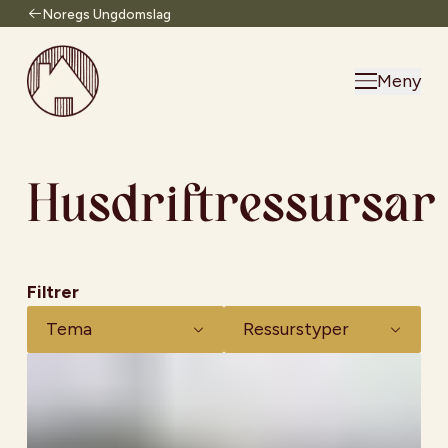
Noregs Ungdomslag
Til forsiden
Meny
Husdriftressursar
Filtrer
Tema
Ressurstyper