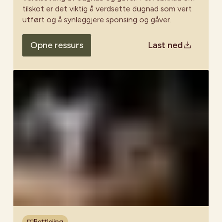
tilskot er det viktig å verdsette dugnad som vert
utført og å synleggjere sponsing og gåver.
Opne ressurs
Last ned
Rettleiing