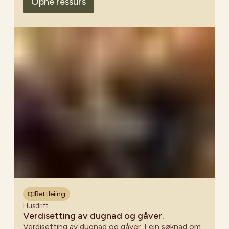
Opne ressurs
Rettleiing
Husdrift
Verdisetting av dugnad og gåver.
Verdisetting av dugnad og gåver. I ein søknad om