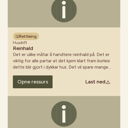
Rettleiing
Husdrift
Reinhald
Det er ulike måtar å handtere reinhald på. Det er
viktig for alle partar at det kjem klart fram korleis
dette blir gjort i dykkar hus. Det vil spare mange
for mykje irritasjon som lett oppstår om ein finn
skitne golv og lokale når ein skal til på eit nytt
Opne ressurs
Last ned
arrangement. Det er også viktig for dei som jobbar
frivillig i styret eller på andre måtar yter ein innsats
for huset at denne jobben ikkje vert meir
arbeidskrevjande enn nødvendig. Det viktigaste er
rett og slett å ha ein plan!