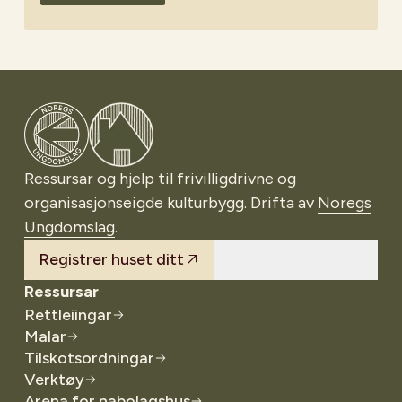
Gå til Noregs Ungdomslag
Ressursar og hjelp til frivilligdrivne og
organisasjonseigde kulturbygg. Drifta av
Noregs
Ungdomslag
.
Registrer huset ditt
Ressursar
Rettleiingar
Malar
Tilskotsordningar
Verktøy
Arena for nabolagshus