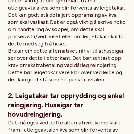
Det er viktig at det kjem klart fram i
utleigeavtala kva som blir forventa av leigetakar.
Det kan godt stå detaljert oppramsing av kva
som skal vaskast. Det er også viktig å skrive noko
om handtering av søppel, om dette skal
plasserast i/ved huset eller om leigetakar skal ta
dette med seg frå huset.
Brukar ein dette alternativet rår vi til athuseigar
ser over dette i etterkant. Det bør settast opp
krav omekstrabetaling ved dårleg reingjering.
Dette bør leigetakar vere klar over ved leige og
det kan godt stå som eit punkt i avtalen.
2. Leigetakar tar opprydding og enkel
reingjering. Huseigar tar
hovudreingjering.
Det må også ved dette alternativet kome klart
fram i utleigeavtalen kva som blir forventa av