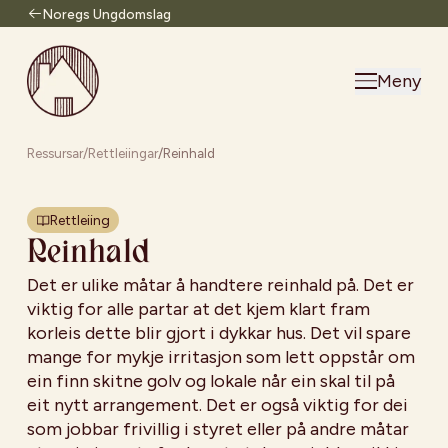
Noregs Ungdomslag
Til forsiden
Meny
Ressursar
/
Rettleiingar
/
Reinhald
Rettleiing
Reinhald
Det er ulike måtar å handtere reinhald på. Det er
viktig for alle partar at det kjem klart fram
korleis dette blir gjort i dykkar hus. Det vil spare
mange for mykje irritasjon som lett oppstår om
ein finn skitne golv og lokale når ein skal til på
eit nytt arrangement. Det er også viktig for dei
som jobbar frivillig i styret eller på andre måtar