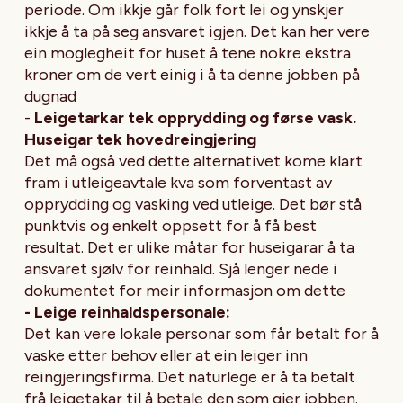
periode. Om ikkje går folk fort lei og ynskjer
ikkje å ta på seg ansvaret igjen. Det kan her vere
ein moglegheit for huset å tene nokre ekstra
kroner om de vert einig i å ta denne jobben på
dugnad
-
Leigetarkar tek opprydding og førse vask.
Huseigar tek hovedreingjering
Det må også ved dette alternativet kome klart
fram i utleigeavtale kva som forventast av
opprydding og vasking ved utleige. Det bør stå
punktvis og enkelt oppsett for å få best
resultat. Det er ulike måtar for huseigarar å ta
ansvaret sjølv for reinhald. Sjå lenger nede i
dokumentet for meir informasjon om dette
- Leige reinhaldspersonale:
Det kan vere lokale personar som får betalt for å
vaske etter behov eller at ein leiger inn
reingjeringsfirma. Det naturlege er å ta betalt
frå leigetakar til å betale den som gjer jobben.