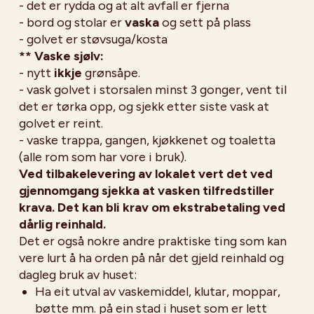
- det er rydda og at alt avfall er fjerna
- bord og stolar er
vaska
og sett på plass
- golvet er støvsuga/kosta
** Vaske sjølv:
- nytt
ikkje
grønsåpe.
- vask golvet i storsalen minst 3 gonger, vent til
det er tørka opp, og sjekk etter siste vask at
golvet er reint.
- vaske trappa, gangen, kjøkkenet og toaletta
(alle rom som har vore i bruk).
Ved tilbakelevering av lokalet vert det ved
gjennomgang sjekka at vasken tilfredstiller
krava. Det kan bli krav om ekstrabetaling ved
dårlig reinhald.
Det er også nokre andre praktiske ting som kan
vere lurt å ha orden på når det gjeld reinhald og
dagleg bruk av huset
:
Ha eit utval av vaskemiddel, klutar, moppar,
bøtte mm. på ein stad i huset som er lett