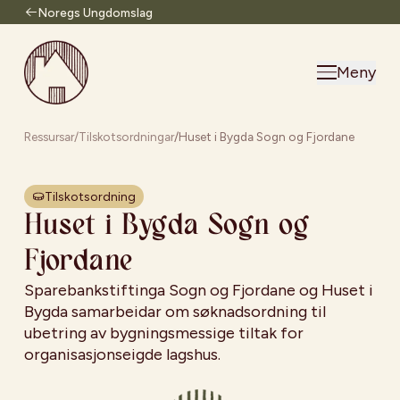
Noregs Ungdomslag
Til forsiden
Meny
Ressursar
/
Tilskotsordningar
/
Huset i Bygda Sogn og Fjordane
Tilskotsordning
Huset i Bygda Sogn og
Fjordane
Sparebankstiftinga Sogn og Fjordane og Huset i
Bygda samarbeidar om søknadsordning til
ubetring av bygningsmessige tiltak for
organisasjonseigde lagshus.