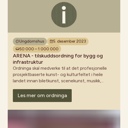
Ungdomshus
5. desember 2023
50 000 – 1 000 000
ARENA - tilskuddsordning for bygg og
infrastruktur
Ordninga skal medverke til at det profesjonelle
prosjektbaserte kunst- og kulturfeltet i heile
landet innan biletkunst, scenekunst, musikk,
litteratur, tverrkunstneriske uttrykk og det frie
kulturvernet har tilrettelagt, berekraftig og
Les mer om ordninga
hensiktsmessig infrastruktur for produksjon,
formidling og faglag utvikling.