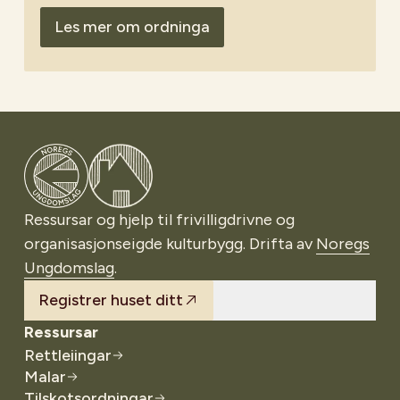
lokale søknadsfristar i kommunane, men ofte er
fristen i slutten av mars månad.
Les mer om ordninga
Gå til Noregs Ungdomslag
Ressursar og hjelp til frivilligdrivne og
organisasjonseigde kulturbygg. Drifta av
Noregs
Ungdomslag
.
Registrer huset ditt
Ressursar
Rettleiingar
Malar
Tilskotsordningar