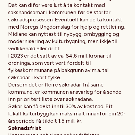
Det kan difor vere lurt å ta kontakt med
sakshandsamar i kommunen før de startar
søknadsprosessen. Eventuelt kan de ta kontakt
med Noregs Ungdomslag for hjelp og rettleiing.
Midlane kan nyttast til nybygg, ombygging og
modernisering av kulturbygning, men ikkje til
vedlikehald eller drift.
I 2023 er det satt av ca. 84,6 mill. kronar til
ordninga, som vert vert fordelt til
fylkeskommunane på bakgrunn av m.a. tal
søknadar i kvart fylke.
Dersom det er fleire søknadar frå same
kommune, er kommunen ansvarleg for å sende
inn prioritert liste over søknadane.
Søkar kan få dekt inntil 30% av kostnad. Eit
lokalt kulturbygg kan maksimalt innanfor ein 20-
årsperiode få tildelt 1,5 mill. kr.
Søknadsfrist