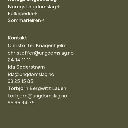
Noregs Ungdomslag
Folkepedia
Sommarleiren
Kontakt
Christoffer Knagenhjelm
christoffer@ungdomslag.no
24 14 11 11
Ida Søderstrøm
ida@ungdomslag.no
93 25 15 85
Torbjørn Bergwitz Lauen
torbjorn@ungdomslag.no
95 96 94 75