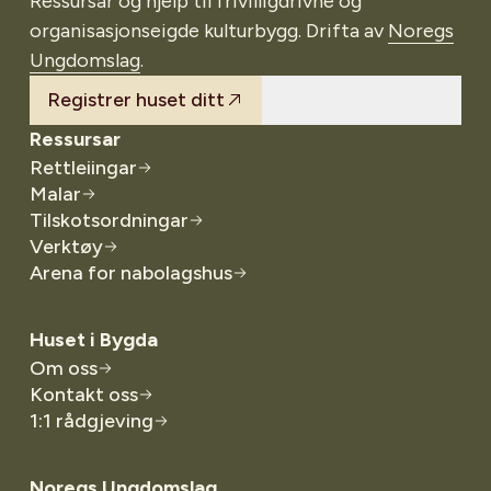
Ressursar og hjelp til frivilligdrivne og
organisasjonseigde kulturbygg. Drifta av
Noregs
Ungdomslag
.
Registrer huset ditt
Ressursar
Rettleiingar
Malar
Tilskotsordningar
Verktøy
Arena for nabolagshus
Huset i Bygda
Om oss
Kontakt oss
1:1 rådgjeving
Noregs Ungdomslag