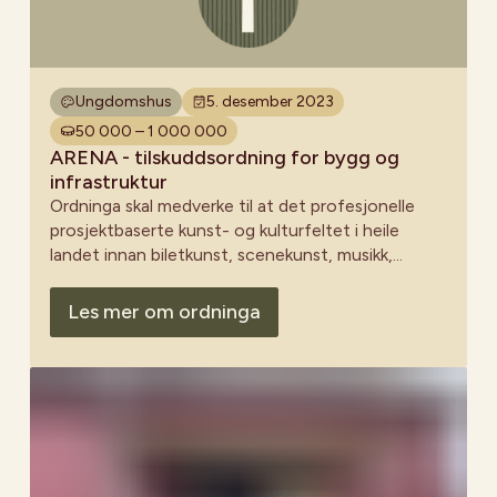
Ungdomshus
5. desember 2023
50 000 – 1 000 000
ARENA - tilskuddsordning for bygg og
infrastruktur
Ordninga skal medverke til at det profesjonelle
prosjektbaserte kunst- og kulturfeltet i heile
landet innan biletkunst, scenekunst, musikk,
litteratur, tverrkunstneriske uttrykk og det frie
kulturvernet har tilrettelagt, berekraftig og
Les mer om ordninga
hensiktsmessig infrastruktur for produksjon,
formidling og faglag utvikling.