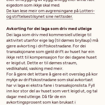
eigedom som ikkje skal med.
De kan lese meir om avgrensingane på Lotteri-
og stiftelsestilsynet sine nettsider.
Avkorting for dei laga som driv med utleige
Dei laga som driv med kommersiell utleige til
aktivitet utanfor eige lag (til dømes bryllaup) må
gjere avkorting i driftskostnadane. For dei
transaksjonane som gjeld drift av huset har ein
ikkje rett til kompensasjon for dei dagane huset
er leigd ut. Dette er til dømes straum,
vedlikahald, vasking med meir.
For å gjere det lettare å gjere eit overslag på kor
mykje av driftskostnadane som skal avkortast
har vi laga ei ekstra fane i transaksjonslista. Fyll
inn kor stor del av huset som vert leigd ut, og tal
dagar med utleige. Då får de ein
avkortingsprosent som kan brukast i