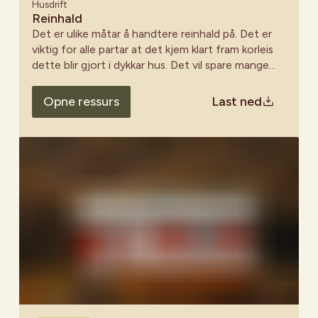
Husdrift
Reinhald
Det er ulike måtar å handtere reinhald på. Det er
viktig for alle partar at det kjem klart fram korleis
dette blir gjort i dykkar hus. Det vil spare mange
for mykje irritasjon som lett oppstår om ein finn
skitne golv og lokale når ein skal til på eit nytt
Opne ressurs
Last ned
arrangement. Det er også viktig for dei som jobbar
frivillig i styret eller på andre måtar yter ein innsats
for huset at denne jobben ikkje vert meir
arbeidskrevjande enn nødvendig. Det viktigaste er
rett og slett å ha ein plan!