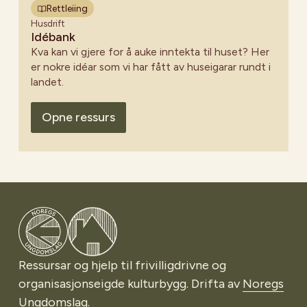
Rettleiing
Husdrift
Idébank
Kva kan vi gjere for å auke inntekta til huset? Her
er nokre idéar som vi har fått av huseigarar rundt i
landet.
Opne ressurs
Gå til Noregs Ungdomslag
Ressursar og hjelp til frivilligdrivne og
organisasjonseigde kulturbygg. Drifta av
Noregs
Ungdomslag
.