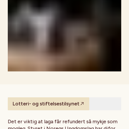
Lotteri- og stiftelsestilsynet
Det er viktig at laga får refundert så mykje som
mogleg. Styret i Noregs Ungdomslag har difor