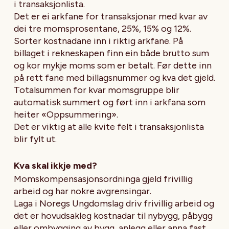
i transaksjonlista.
Det er ei arkfane for transaksjonar med kvar av
dei tre momsprosentane, 25%, 15% og 12%.
Sorter kostnadane inn i riktig arkfane. På
billaget i rekneskapen finn ein både brutto sum
og kor mykje moms som er betalt. Før dette inn
på rett fane med billagsnummer og kva det gjeld.
Totalsummen for kvar momsgruppe blir
automatisk summert og ført inn i arkfana som
heiter «Oppsummering».
Det er viktig at alle kvite felt i transaksjonlista
blir fylt ut.
Kva skal ikkje med?
Momskompensasjonsordninga gjeld frivillig
arbeid og har nokre avgrensingar.
Laga i Noregs Ungdomslag driv frivillig arbeid og
det er hovudsakleg kostnadar til nybygg, påbygg
eller ombygging av bygg, anlegg eller anna fast