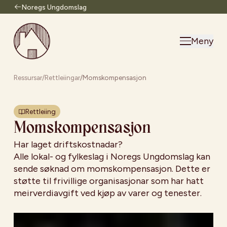
Noregs Ungdomslag
Til forsiden
Meny
Ressursar
/
Rettleiingar
/
Momskompensasjon
Rettleiing
Momskompensasjon
Har laget driftskostnadar?
Alle lokal- og fylkeslag i Noregs Ungdomslag kan
sende søknad om momskompensasjon. Dette er
støtte til frivillige organisasjonar som har hatt
meirverdiavgift ved kjøp av varer og tenester.