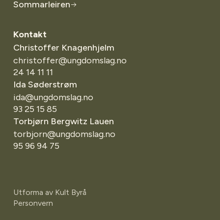
Sommarleiren
Kontakt
Christoffer Knagenhjelm
christoffer@ungdomslag.no
24 14 11 11
Ida Søderstrøm
ida@ungdomslag.no
93 25 15 85
Torbjørn Bergwitz Lauen
torbjorn@ungdomslag.no
95 96 94 75
Utforma av
Kult Byrå
Personvern