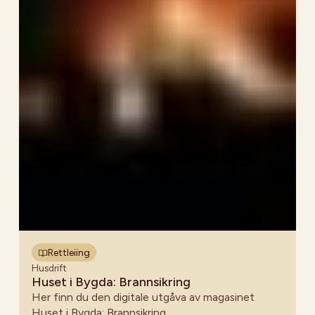
Rettleiing
Husdrift
Huset i Bygda: Brannsikring
Her finn du den digitale utgåva av magasinet
Huset i Bygda: Brannsikring.