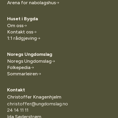
Arena for nabolagshus
Huset i Bygda
Om oss
Kontakt oss
1:1 rådgjeving
Noregs Ungdomslag
Noregs Ungdomslag
Folkepedia
Sommarleiren
Kontakt
Christoffer Knagenhjelm
christoffer@ungdomslag.no
24 14 11 11
Ida Søderstrøm