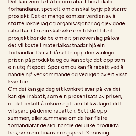
Det kan vere lurt å be om rabatt hos lokale
forhandlarar, spesielt om ein skal byrje på større
prosjekt. Det er mange som ser verdien av å
støtte lokale lag og organisasjonar og gjev gode
rabattar. Om ein skal søke om tilskot til eit
prosjekt bør de be om eit prisoverslag på kva
det vil koste i materialkostnadar hjå ein
forhandlar. Dei vil då sette opp den vanlege
prisen på produkta og du kan setje det opp som
ein utgiftspost. Spør om du kan få rabatt ved å
handle hjå vedkommande og ved kjøp av eit visst
kvantum.
Om dei kan gje deg eit konkret svar på kva dei
kan gje i rabatt, som ein prosentsats av prisen,
er det enkelt å rekne seg fram til kva laget ditt
vil spare på denne rabatten. Sett då opp
summen, eller summane om de har fleire
forhandlarar de skal handle dei ulike produkta
hos, som ein finansieringspost: Sponsing.