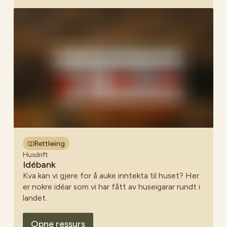
frivillig i styret eller på andre måtar yter ein innsats
for huset at denne jobben ikkje vert meir
arbeidskrevjande enn nødvendig. Det viktigaste er
rett og slett å ha ein plan!
Rettleiing
Husdrift
Idébank
Kva kan vi gjere for å auke inntekta til huset? Her
er nokre idéar som vi har fått av huseigarar rundt i
landet.
Opne ressurs