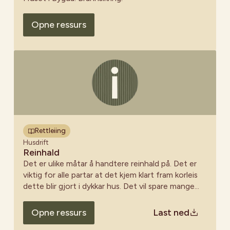
Opne ressurs
Rettleiing
Husdrift
Reinhald
Det er ulike måtar å handtere reinhald på. Det er
viktig for alle partar at det kjem klart fram korleis
dette blir gjort i dykkar hus. Det vil spare mange
for mykje irritasjon som lett oppstår om ein finn
skitne golv og lokale når ein skal til på eit nytt
Opne ressurs
Last ned
arrangement. Det er også viktig for dei som jobbar