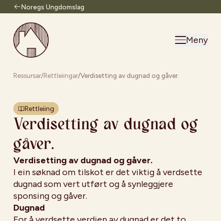
Noregs Ungdomslag
Til forsiden
Meny
Ressursar
/
Rettleiingar
/
Verdisetting av dugnad og gåver.
Rettleiing
Verdisetting av dugnad og
gåver.
Verdisetting av dugnad og gåver.
I ein søknad om tilskot er det viktig å verdsette
dugnad som vert utført og å synleggjere
sponsing og gåver.
Dugnad
For å verdsette verdien av dugnad er det to