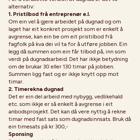
alternativ:
1. Pristilbod frå entreprenør e.l.
Om ein vel å gjere arbeidet på dugnad og om
laget har eit konkret prosjekt som er enkelt å
avgrense, kan ein be om eit pristilbod frå
fagfolk på kva dei vil ta for å utføre jobben. Ein
legg då summen som ein får tilbod på, inn som
verdi på dugnadsarbeid. Det har ikkje betydning
om de brukar 30 eller 130 timar på jobben.
Summen ligg fast og er ikkje knytt opp mot
timar.
2. Timerekna dugnad
Det er ein del arbeid med nybygg, vedlikehald
etc. som ikkje er så enkelt å avgrense i eit
anbodsprosjekt. Det kan då vere nyttig å rekne
timar med fast sats som dugnadsinnsats. Bruk då
ein timesats på kr 300,-
Sponsing