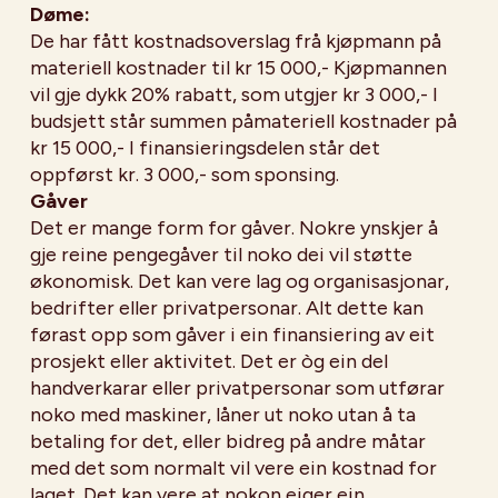
Døme:
De har fått kostnadsoverslag frå kjøpmann på
materiell kostnader til kr 15 000,- Kjøpmannen
vil gje dykk 20% rabatt, som utgjer kr 3 000,- I
budsjett står summen påmateriell kostnader på
kr 15 000,- I finansieringsdelen står det
oppførst kr. 3 000,- som sponsing.
Gåver
Det er mange form for gåver. Nokre ynskjer å
gje reine pengegåver til noko dei vil støtte
økonomisk. Det kan vere lag og organisasjonar,
bedrifter eller privatpersonar. Alt dette kan
førast opp som gåver i ein finansiering av eit
prosjekt eller aktivitet. Det er òg ein del
handverkarar eller privatpersonar som utførar
noko med maskiner, låner ut noko utan å ta
betaling for det, eller bidreg på andre måtar
med det som normalt vil vere ein kostnad for
laget. Det kan vere at nokon eiger ein