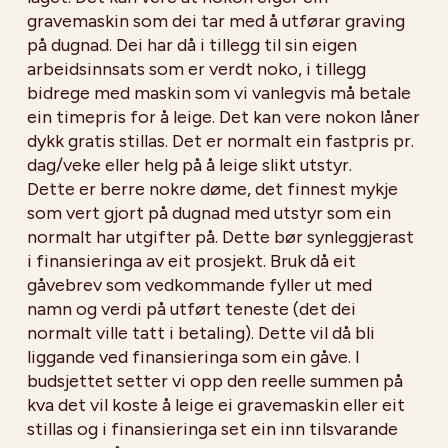
gravemaskin som dei tar med å utførar graving
på dugnad. Dei har då i tillegg til sin eigen
arbeidsinnsats som er verdt noko, i tillegg
bidrege med maskin som vi vanlegvis må betale
ein timepris for å leige. Det kan vere nokon låner
dykk gratis stillas. Det er normalt ein fastpris pr.
dag/veke eller helg på å leige slikt utstyr.
Dette er berre nokre døme, det finnest mykje
som vert gjort på dugnad med utstyr som ein
normalt har utgifter på. Dette bør synleggjerast
i finansieringa av eit prosjekt. Bruk då eit
gåvebrev som vedkommande fyller ut med
namn og verdi på utført teneste (det dei
normalt ville tatt i betaling). Dette vil då bli
liggande ved finansieringa som ein gåve. I
budsjettet setter vi opp den reelle summen på
kva det vil koste å leige ei gravemaskin eller eit
stillas og i finansieringa set ein inn tilsvarande